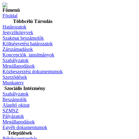
Fõmenü
Fõoldal
Többcélú Társulás
Határozatok
Jegyzõkönyvek
Szakmai beszámolók
Költségvetési határozatok
Zárszámadások
Koncepciók, tanulmányok
Szabályzatok
Megállapodások
Közbeszerzési dokumentumok
Szerzõdések
Munkaterv
Szociális Intézmény
Szabályzatok
Beszámolók
Alapító okirat
SZMSZ
Pályázatok
Megállapodások
Egyéb dokumentumok
Települések
Békésszentandrás