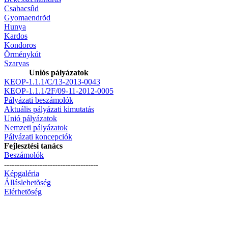
Csabacsûd
Gyomaendrõd
Hunya
Kardos
Kondoros
Örménykút
Szarvas
Uniós pályázatok
KEOP-1.1.1/C/13-2013-0043
KEOP-1.1.1/2F/09-11-2012-0005
Pályázati beszámolók
Aktuális pályázati kimutatás
Unió pályázatok
Nemzeti pályázatok
Pályázati koncepciók
Fejlesztési tanács
Beszámolók
-------------------------------------
Képgaléria
Álláslehetõség
Elérhetõség