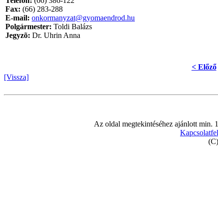
Telefon:
(66) 386-122
Fax:
(66) 283-288
E-mail:
onkormanyzat@gyomaendrod.hu
Polgármester:
Toldi Balázs
Jegyzõ:
Dr. Uhrin Anna
< Előző
[Vissza]
Az oldal megtekintéséhez ajánlott min. 
Kapcsolatfel
(C)