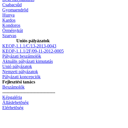
Csabacsûd
Gyomaendrõd
Hunya
Kardos
Kondoros
Örménykút
Szarvas
Uniós pályázatok
KEOP-1.1.1/C/13-2013-0043
KEOP-1.1.1/2F/09-11-2012-0005
Pályázati beszámolók
Aktuális pályázati kimutatás
Unió pályázatok
Nemzeti pályázatok
Pályázati koncepciók
Fejlesztési tanács
Beszámolók
-------------------------------------
Képgaléria
Álláslehetõség
Elérhetõség