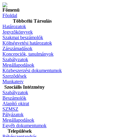
Fõmenü
Fõoldal
Többcélú Társulás
Határozatok
Jegyzõkönyvek
Szakmai beszámolók
Költségvetési határozatok
Zárszámadások
Koncepciók, tanulmányok
Szabályzatok
Megállapodások
Közbeszerzési dokumentumok
Szerzõdések
Munkaterv
Szociális Intézmény
Szabályzatok
Beszámolók
Alapító okirat
SZMSZ
Pályázatok
Megállapodások
Egyéb dokumentumok
Települések
Békésszentandrás