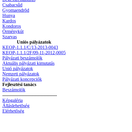
Csabacsûd
Gyomaendrõd
Hunya
Kardos
Kondoros
Örménykút
Szarvas
Uniós pályázatok
KEOP-1.1.1/C/13-2013-0043
KEOP-1.1.1/2F/09-11-2012-0005
Pályázati beszámolók
Aktuális pályázati kimutatás
Unió pályázatok
Nemzeti pályázatok
Pályázati koncepciók
Fejlesztési tanács
Beszámolók
-------------------------------------
Képgaléria
Álláslehetõség
Elérhetõség