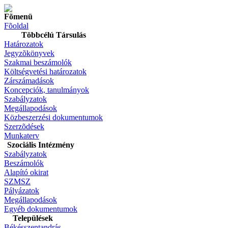
Fõmenü
Fõoldal
Többcélú Társulás
Határozatok
Jegyzõkönyvek
Szakmai beszámolók
Költségvetési határozatok
Zárszámadások
Koncepciók, tanulmányok
Szabályzatok
Megállapodások
Közbeszerzési dokumentumok
Szerzõdések
Munkaterv
Szociális Intézmény
Szabályzatok
Beszámolók
Alapító okirat
SZMSZ
Pályázatok
Megállapodások
Egyéb dokumentumok
Települések
Békésszentandrás