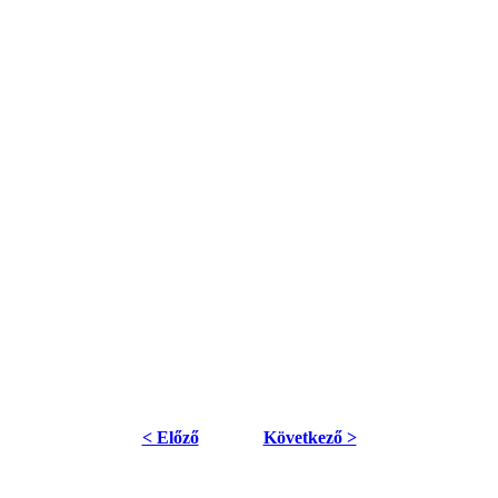
< Előző
Következő >